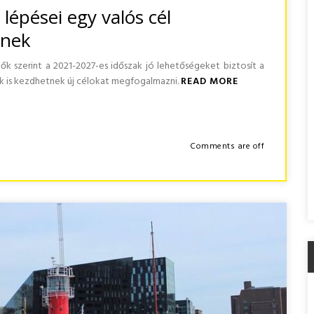
lépései egy valós cél
dnek
zők szerint a 2021-2027-es időszak jó lehetőségeket biztosít a
gek is kezdhetnek új célokat megfogalmazni.
READ MORE
Comments are off