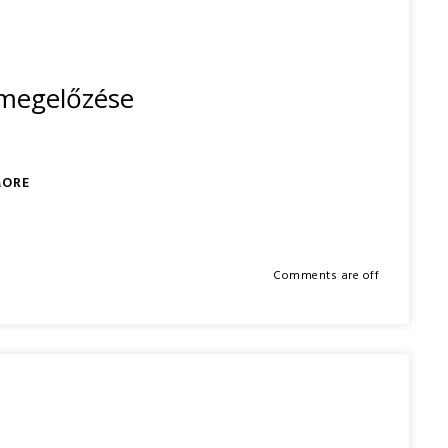
 megelőzése
MORE
Comments are off