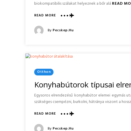
biokompatibilis szálakat helyeznek a bőr alá
READ MO
ABOUT
READ MORE
SZÁLBEHÚZÁS
(THREAD
Posted
By
Pecskep.hu
LIFTING):
Posted
MI
On
AZ,
ÉS
HOGYAN
MŰKÖDIK?
Posted
Otthon
In
Konyhabútorok típusai elre
Egysoros elrendezésű konyhabútor elemei egymás után
szükséges csempézni, burkolni, hátránya viszont a hossz
ABOUT
READ MORE
KONYHABÚTOROK
TÍPUSAI
Posted
By
Pecskep.hu
ELRENDEZÉS