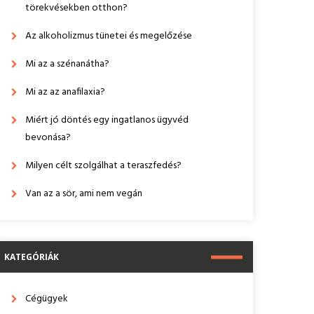
törekvésekben otthon?
Az alkoholizmus tünetei és megelőzése
Mi az a szénanátha?
Mi az az anafilaxia?
Miért jó döntés egy ingatlanos ügyvéd
bevonása?
Milyen célt szolgálhat a teraszfedés?
Van az a sör, ami nem vegán
KATEGÓRIÁK
Cégügyek