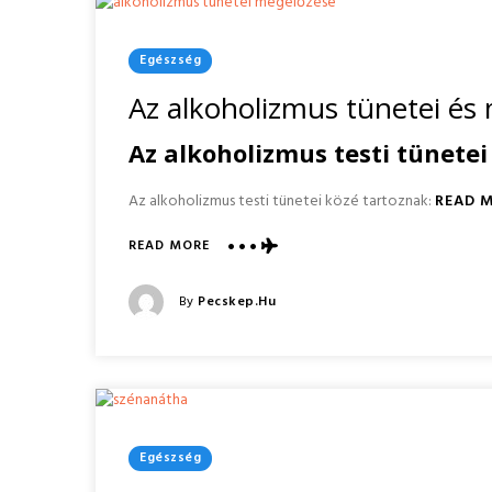
Posted
Egészség
In
Az alkoholizmus tünetei és
Az alkoholizmus testi tünetei
Az alkoholizmus testi tünetei közé tartoznak:
READ 
ABOUT
READ MORE
AZ
ALKOHOLIZMUS
Posted
By
Pecskep.hu
TÜNETEI
Posted
ÉS
On
MEGELŐZÉSE
Posted
Egészség
In