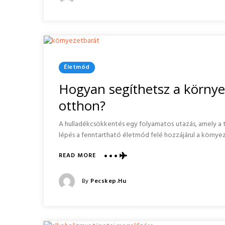
Posted
SZERINT
On
Posted
Életmód
In
Hogyan segíthetsz a körny
otthon?
A hulladékcsökkentés egy folyamatos utazás, amely a 
lépés a fenntartható életmód felé hozzájárul a körny
ABOUT
READ MORE
HOGYAN
SEGÍTHETSZ
Posted
By
Pecskep.hu
A
Posted
KÖRNYEZETVÉDELMI
On
TÖREKVÉSEKBEN
OTTHON?