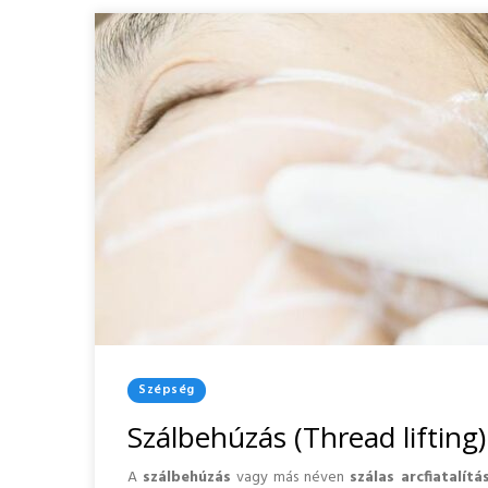
Posted
Szépség
In
Szálbehúzás (Thread lifting
A
szálbehúzás
vagy más néven
szálas arcfiatalítá