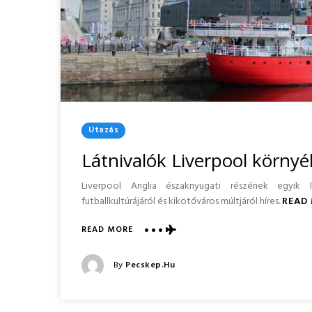
Posted
Utazás
In
Látnivalók Liverpool körny
Liverpool Anglia északnyugati részének egyik 
futballkultúrájáról és kikötőváros múltjáról híres.
READ
ABOUT
READ MORE
LÁTNIVALÓK
LIVERPOOL
Posted
By
Pecskep.hu
KÖRNYÉKÉN
Posted
On