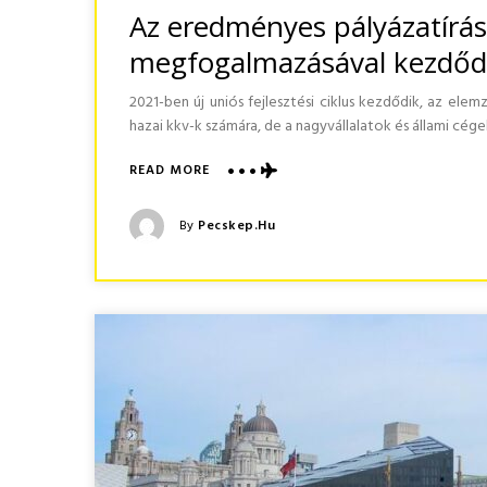
Az eredményes pályázatírás 
megfogalmazásával kezdő
2021-ben új uniós fejlesztési ciklus kezdődik, az elem
hazai kkv-k számára, de a nagyvállalatok és állami cé
ABOUT
READ MORE
AZ
EREDMÉNYES
Posted
By
Pecskep.hu
PÁLYÁZATÍRÁS
Posted
LÉPÉSEI
On
EGY
VALÓS
CÉL
MEGFOGALMAZÁSÁVAL
KEZDŐDNEK