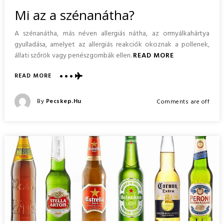
In
Mi az a szénanátha?
A szénanátha, más néven allergiás nátha, az orrnyálkahártya
gyulladása, amelyet az allergiás reakciók okoznak a pollenek,
állati szőrök vagy penészgombák ellen.
READ MORE
ABOUT
READ MORE
MI
AZ
Posted
By
Pecskep.hu
Comments are off
A
Posted
SZÉNANÁTHA?
On