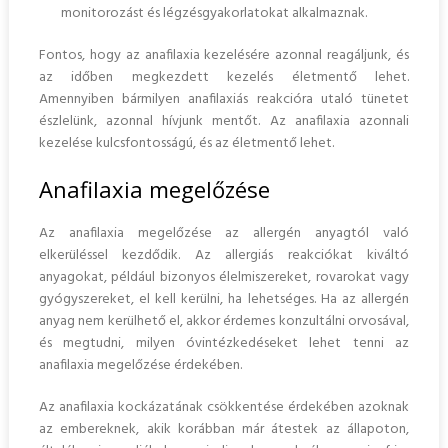
monitorozást és légzésgyakorlatokat alkalmaznak.
Fontos, hogy az anafilaxia kezelésére azonnal reagáljunk, és
az időben megkezdett kezelés életmentő lehet.
Amennyiben bármilyen anafilaxiás reakcióra utaló tünetet
észlelünk, azonnal hívjunk mentőt. Az anafilaxia azonnali
kezelése kulcsfontosságú, és az életmentő lehet.
Anafilaxia megelőzése
Az anafilaxia megelőzése az allergén anyagtól való
elkerüléssel kezdődik. Az allergiás reakciókat kiváltó
anyagokat, például bizonyos élelmiszereket, rovarokat vagy
gyógyszereket, el kell kerülni, ha lehetséges. Ha az allergén
anyag nem kerülhető el, akkor érdemes konzultálni orvosával,
és megtudni, milyen óvintézkedéseket lehet tenni az
anafilaxia megelőzése érdekében.
Az anafilaxia kockázatának csökkentése érdekében azoknak
az embereknek, akik korábban már átestek az állapoton,