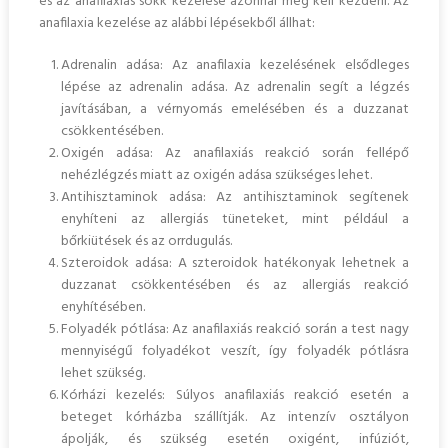
és az anafilaxiás sokk kezelése azonnal meg kell kezdeni. Az
anafilaxia kezelése az alábbi lépésekből állhat:
Adrenalin adása: Az anafilaxia kezelésének elsődleges
lépése az adrenalin adása. Az adrenalin segít a légzés
javításában, a vérnyomás emelésében és a duzzanat
csökkentésében.
Oxigén adása: Az anafilaxiás reakció során fellépő
nehézlégzés miatt az oxigén adása szükséges lehet.
Antihisztaminok adása: Az antihisztaminok segítenek
enyhíteni az allergiás tüneteket, mint például a
bőrkiütések és az orrdugulás.
Szteroidok adása: A szteroidok hatékonyak lehetnek a
duzzanat csökkentésében és az allergiás reakció
enyhítésében.
Folyadék pótlása: Az anafilaxiás reakció során a test nagy
mennyiségű folyadékot veszít, így folyadék pótlásra
lehet szükség.
Kórházi kezelés: Súlyos anafilaxiás reakció esetén a
beteget kórházba szállítják. Az intenzív osztályon
ápolják, és szükség esetén oxigént, infúziót,