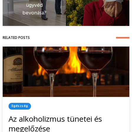
ügyvéd
bevonása?
RELATED POSTS
Posted
Egészség
In
Az alkoholizmus tünetei és
megelőzése