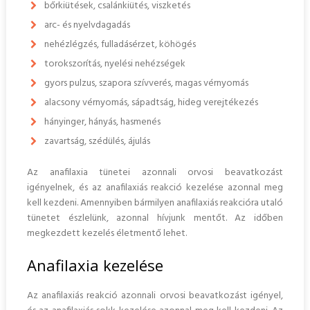
bőrkiütések, csalánkiütés, viszketés
arc- és nyelvdagadás
nehézlégzés, fulladásérzet, köhögés
torokszorítás, nyelési nehézségek
gyors pulzus, szapora szívverés, magas vérnyomás
alacsony vérnyomás, sápadtság, hideg verejtékezés
hányinger, hányás, hasmenés
zavartság, szédülés, ájulás
Az anafilaxia tünetei azonnali orvosi beavatkozást
igényelnek, és az anafilaxiás reakció kezelése azonnal meg
kell kezdeni. Amennyiben bármilyen anafilaxiás reakcióra utaló
tünetet észlelünk, azonnal hívjunk mentőt. Az időben
megkezdett kezelés életmentő lehet.
Anafilaxia kezelése
Az anafilaxiás reakció azonnali orvosi beavatkozást igényel,