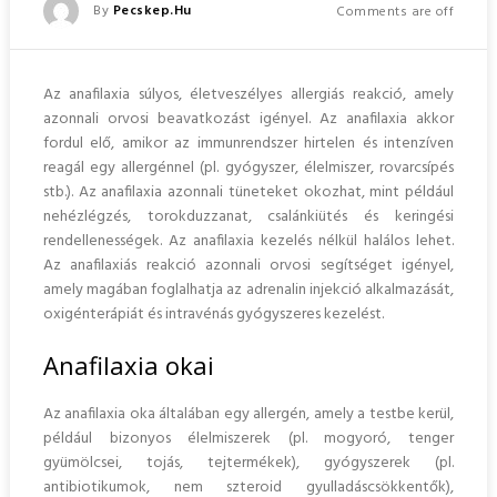
Posted
By
Pecskep.hu
Comments are off
Posted
On
Az anafilaxia súlyos, életveszélyes allergiás reakció, amely
azonnali orvosi beavatkozást igényel. Az anafilaxia akkor
fordul elő, amikor az immunrendszer hirtelen és intenzíven
reagál egy allergénnel (pl. gyógyszer, élelmiszer, rovarcsípés
stb.).
Az anafilaxia azonnali tüneteket okozhat, mint például
nehézlégzés, torokduzzanat, csalánkiütés és keringési
rendellenességek. Az anafilaxia kezelés nélkül halálos lehet.
Az anafilaxiás reakció azonnali orvosi segítséget igényel,
amely magában foglalhatja az adrenalin injekció alkalmazását,
oxigénterápiát és intravénás gyógyszeres kezelést.
Anafilaxia okai
Az anafilaxia oka általában egy allergén, amely a testbe kerül,
például bizonyos élelmiszerek (pl. mogyoró, tenger
gyümölcsei, tojás, tejtermékek), gyógyszerek (pl.
antibiotikumok, nem szteroid gyulladáscsökkentők),