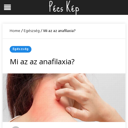
Pécs Kép
Skip
Menu
to
content
Home
/
Egészség
/
Mi az az anafilaxia?
Posted
Egészség
In
Mi az az anafilaxia?