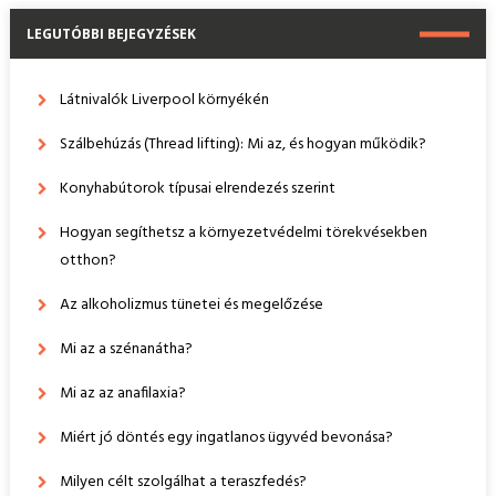
LEGUTÓBBI BEJEGYZÉSEK
Látnivalók Liverpool környékén
Szálbehúzás (Thread lifting): Mi az, és hogyan működik?
Konyhabútorok típusai elrendezés szerint
Hogyan segíthetsz a környezetvédelmi törekvésekben
otthon?
Az alkoholizmus tünetei és megelőzése
Mi az a szénanátha?
Mi az az anafilaxia?
Miért jó döntés egy ingatlanos ügyvéd bevonása?
Milyen célt szolgálhat a teraszfedés?