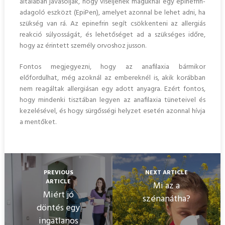
általában javasolják, hogy viseljenek maguknál egy epinefrin-
adagoló eszközt (EpiPen), amelyet azonnal be lehet adni, ha
szükség van rá. Az epinefrin segít csökkenteni az allergiás
reakció súlyosságát, és lehetőséget ad a szükséges időre,
hogy az érintett személy orvoshoz jusson.
Fontos megjegyezni, hogy az anafilaxia bármikor
előfordulhat, még azoknál az embereknél is, akik korábban
nem reagáltak allergiásan egy adott anyagra. Ezért fontos,
hogy mindenki tisztában legyen az anafilaxia tüneteivel és
kezelésével, és hogy sürgősségi helyzet esetén azonnal hívja
a mentőket.
PREVIOUS
NEXT ARTICLE
ARTICLE
Mi az a
Miért jó
szénanátha?
döntés egy
ingatlanos