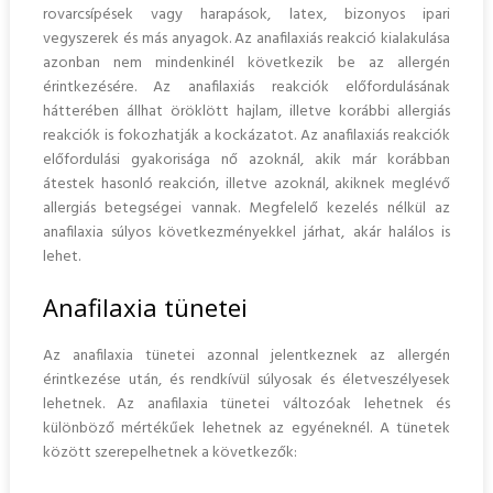
rovarcsípések vagy harapások, latex, bizonyos ipari
vegyszerek és más anyagok. Az anafilaxiás reakció kialakulása
azonban nem mindenkinél következik be az allergén
érintkezésére. Az anafilaxiás reakciók előfordulásának
hátterében állhat öröklött hajlam, illetve korábbi allergiás
reakciók is fokozhatják a kockázatot. Az anafilaxiás reakciók
előfordulási gyakorisága nő azoknál, akik már korábban
átestek hasonló reakción, illetve azoknál, akiknek meglévő
allergiás betegségei vannak. Megfelelő kezelés nélkül az
anafilaxia súlyos következményekkel járhat, akár halálos is
lehet.
Anafilaxia tünetei
Az anafilaxia tünetei azonnal jelentkeznek az allergén
érintkezése után, és rendkívül súlyosak és életveszélyesek
lehetnek. Az anafilaxia tünetei változóak lehetnek és
különböző mértékűek lehetnek az egyéneknél. A tünetek
között szerepelhetnek a következők: