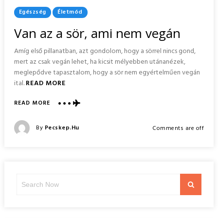
Posted
Egészség
Életmód
In
Van az a sör, ami nem vegán
Amíg első pillanatban, azt gondolom, hogy a sörrel nincs gond,
mert az csak vegán lehet, ha kicsit mélyebben utánanézek,
meglepődve tapasztalom, hogy a sör nem egyértelműen vegán
ital.
READ MORE
ABOUT
READ MORE
VAN
AZ
Posted
By
Pecskep.hu
Comments are off
A
Posted
SÖR,
On
AMI
NEM
VEGÁN
Search
Search
for: