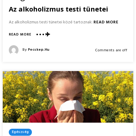
Az alkoholizmus testi tünetei
Az alkoholizmus testi tünetei közé tartoznak:
READ MORE
ABOUT
READ MORE
AZ
ALKOHOLIZMUS
Posted
By
Pecskep.hu
Comments are off
TÜNETEI
Posted
ÉS
On
MEGELŐZÉSE
Posted
Egészség