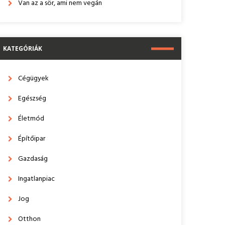
Van az a sör, ami nem vegán
KATEGÓRIÁK
Cégügyek
Egészség
Életmód
Építőipar
Gazdaság
Ingatlanpiac
Jog
Otthon