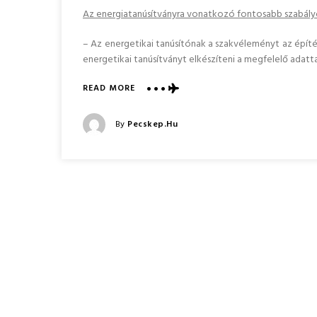
Az energiatanúsítványra vonatkozó fontosabb szabály
– Az energetikai tanúsítónak a szakvéleményt az építés
energetikai tanúsítványt elkészíteni a megfelelő adat
ABOUT
READ MORE
ÚJ
RENDELET
Posted
By
Pecskep.hu
TERVEZET
Posted
AZ
On
ENERGETIKAI
TANÚSÍTÁSRÓL