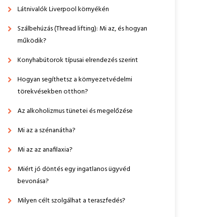
Látnivalók Liverpool környékén
Szálbehúzás (Thread lifting): Mi az, és hogyan
működik?
Konyhabútorok típusai elrendezés szerint
Hogyan segíthetsz a környezetvédelmi
törekvésekben otthon?
Az alkoholizmus tünetei és megelőzése
Mi az a szénanátha?
Mi az az anafilaxia?
Miért jó döntés egy ingatlanos ügyvéd
bevonása?
Milyen célt szolgálhat a teraszfedés?