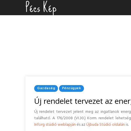
Pécs Kép
Skip
to
content
Posted
Gazdaság
Pénzügyek
In
Új rendelet tervezet az ener
Új rendelet tervezet jelent meg az ingatlanok energ
található. A 176/2008 (VI.30.) Korm. rendelet lehets
Inforg stúdió weblapján
és az
Újbuda Stúdió oldalán
is.