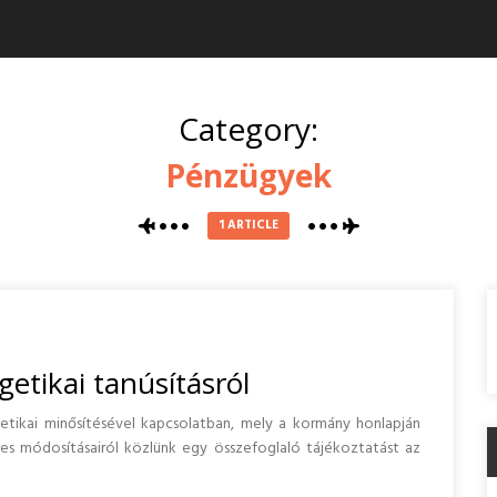
Category:
Pénzügyek
1 ARTICLE
getikai tanúsításról
etikai minősítésével kapcsolatban, mely a kormány honlapján
éges módosításairól közlünk egy összefoglaló tájékoztatást az