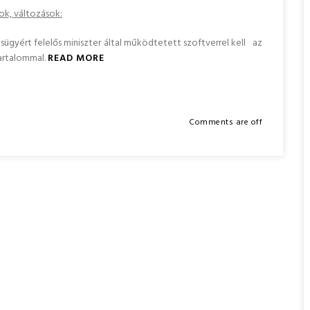
ok, változások:
ügyért felelős miniszter által működtetett szoftverrel kell az
tartalommal.
READ MORE
Comments are off