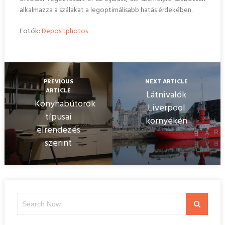
alkalmazza a szálakat a legoptimálisabb hatás érdekében.
Fotók:
Depositphotos
PREVIOUS
NEXT ARTICLE
ARTICLE
Látnivalók
Konyhabútorok
Liverpool
típusai
környékén
elrendezés
szerint
Search
Search
for: