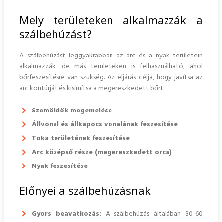
Mely területeken alkalmazzák a
szálbehúzást?
A szálbehúzást leggyakrabban az arc és a nyak területein
alkalmazzák, de más területeken is felhasználható, ahol
bőrfeszesítésre van szükség. Az eljárás célja, hogy javítsa az
arc kontúrját és kisimítsa a megereszkedett bőrt.
Szemöldök megemelése
Állvonal és állkapocs vonalának feszesítése
Toka területének feszesítése
Arc középső része (megereszkedett orca)
Nyak feszesítése
Előnyei a szálbehúzásnak
Gyors beavatkozás:
A szálbehúzás általában 30-60