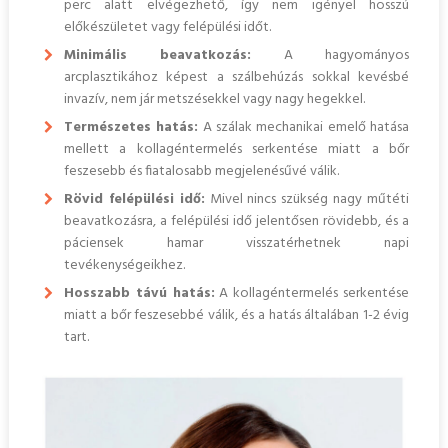
perc alatt elvégezhető, így nem igényel hosszú
előkészületet vagy felépülési időt.
Minimális beavatkozás:
A hagyományos
arcplasztikához képest a szálbehúzás sokkal kevésbé
invazív, nem jár metszésekkel vagy nagy hegekkel.
Természetes hatás:
A szálak mechanikai emelő hatása
mellett a kollagéntermelés serkentése miatt a bőr
feszesebb és fiatalosabb megjelenésűvé válik.
Rövid felépülési idő:
Mivel nincs szükség nagy műtéti
beavatkozásra, a felépülési idő jelentősen rövidebb, és a
páciensek hamar visszatérhetnek napi
tevékenységeikhez.
Hosszabb távú hatás:
A kollagéntermelés serkentése
miatt a bőr feszesebbé válik, és a hatás általában 1-2 évig
tart.