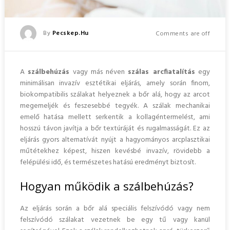
Posted
By
Pecskep.hu
Comments are off
Posted
On
A
szálbehúzás
vagy más néven
szálas arcfiatalítás
egy
minimálisan invazív esztétikai eljárás, amely során finom,
biokompatibilis szálakat helyeznek a bőr alá
, hogy az arcot
megemeljék és feszesebbé tegyék. A szálak mechanikai
emelő hatása mellett serkentik a kollagéntermelést, ami
hosszú távon javítja a bőr textúráját és rugalmasságát. Ez az
eljárás gyors alternatívát nyújt a hagyományos arcplasztikai
műtétekhez képest, hiszen kevésbé invazív, rövidebb a
felépülési idő, és természetes hatású eredményt biztosít.
Hogyan működik a szálbehúzás?
Az eljárás során a bőr alá speciális felszívódó vagy nem
felszívódó szálakat vezetnek be egy tű vagy kanül