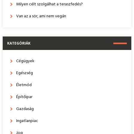
Milyen célt szolgálhat a teraszfedés?
Van az a sör, ami nem vegán
KATEGÓRIÁK
Cégügyek
Egészség
Életmód
Építőipar
Gazdaság
Ingatlanpiac
Jog