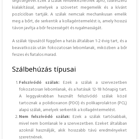
segítségével. Ezek a szálak rendelkezhetnek apró, tüskeszerű
kialakítással, amelyek a szövetet megemelik és a kívánt
pozícióban tartják. A szálak nemcsak mechanikusan emelik
meg a bőrt, de serkentik a kollagéntermelést is, amely hosszú
távon javítja a bőr feszességét és rugalmasságát.
A szálak típusától függően a hatás általában 1-2 évig tart, és a
beavatkozás után fokozatosan lebomlanak, miközben a bőr
feszes és fiatalos marad.
Szálbehúzás típusai
Felszívódó szálak:
Ezek a szálak a szervezetben
fokozatosan lebomlanak, és a hatásuk 12-18 hónapig tart.
A leggyakrabban használt felszívódó szálak közé
tartoznak a polidioxanon (PDO) és polikaprolakton (PCL)
alapú szálak, amelyek serkentik a kollagéntermelést.
Nem felszívódó szálak:
Ezek a szálak tartósabbak,
mivel nem bomlanak le a szervezetben. Ezeket általában
azoknál használják, akik hosszabb távú eredményeket
szeretnének.