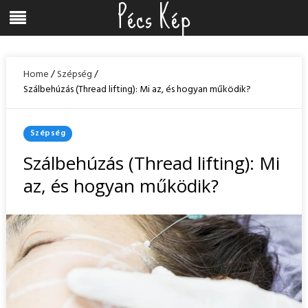
Pécs Kép
Skip
Menu
to
content
Home
/
Szépség
/
Szálbehúzás (Thread lifting): Mi az, és hogyan működik?
Posted
Szépség
In
Szálbehúzás (Thread lifting): Mi
az, és hogyan működik?