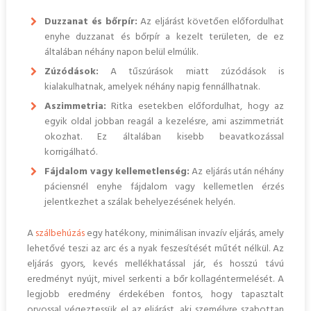
Duzzanat és bőrpír:
Az eljárást követően előfordulhat
enyhe duzzanat és bőrpír a kezelt területen, de ez
általában néhány napon belül elmúlik.
Zúzódások:
A tűszúrások miatt zúzódások is
kialakulhatnak, amelyek néhány napig fennállhatnak.
Aszimmetria:
Ritka esetekben előfordulhat, hogy az
egyik oldal jobban reagál a kezelésre, ami aszimmetriát
okozhat. Ez általában kisebb beavatkozással
korrigálható.
Fájdalom vagy kellemetlenség:
Az eljárás után néhány
páciensnél enyhe fájdalom vagy kellemetlen érzés
jelentkezhet a szálak behelyezésének helyén.
A
szálbehúzás
egy hatékony, minimálisan invazív eljárás, amely
lehetővé teszi az arc és a nyak feszesítését műtét nélkül. Az
eljárás gyors, kevés mellékhatással jár, és hosszú távú
eredményt nyújt, mivel serkenti a bőr kollagéntermelését. A
legjobb eredmény érdekében fontos, hogy tapasztalt
orvossal végeztessük el az eljárást, aki személyre szabottan