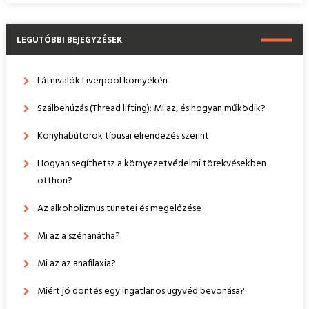
LEGUTÓBBI BEJEGYZÉSEK
Látnivalók Liverpool környékén
Szálbehúzás (Thread lifting): Mi az, és hogyan működik?
Konyhabútorok típusai elrendezés szerint
Hogyan segíthetsz a környezetvédelmi törekvésekben
otthon?
Az alkoholizmus tünetei és megelőzése
Mi az a szénanátha?
Mi az az anafilaxia?
Miért jó döntés egy ingatlanos ügyvéd bevonása?