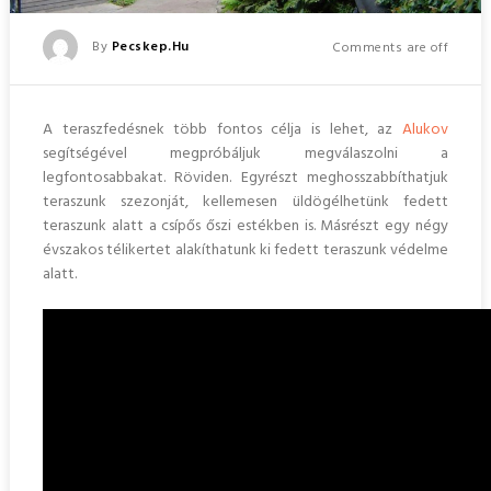
Posted
By
Pecskep.hu
Comments are off
Posted
On
A teraszfedésnek több fontos célja is lehet
, az
Alukov
segítségével megpróbáljuk megválaszolni a
legfontosabbakat. Röviden. Egyrészt meghosszabbíthatjuk
teraszunk szezonját, kellemesen üldögélhetünk fedett
teraszunk alatt a csípős őszi estékben is. Másrészt egy négy
évszakos télikertet alakíthatunk ki fedett teraszunk védelme
alatt.