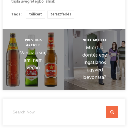
tripla üvegrétegből állnak
Tags:
télikert
teraszfedés
PREVIOUS
NEXT ARTICLE
ARTICLE
Miért jó
Van az a sör,
döntés egy
ami nem
ingatlanos
vegán
ügyvéd
bevonása?
Search
Search
for: