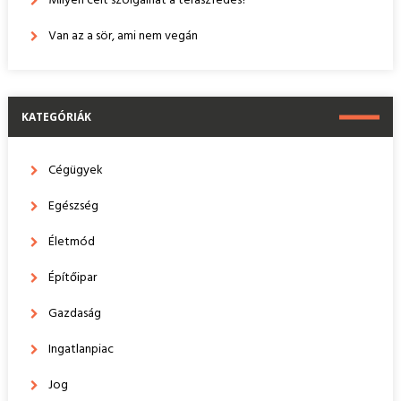
Milyen célt szolgálhat a teraszfedés?
Van az a sör, ami nem vegán
KATEGÓRIÁK
Cégügyek
Egészség
Életmód
Építőipar
Gazdaság
Ingatlanpiac
Jog