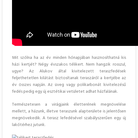
Mit szólna ha az év minden hónapjában hasznosíthatná kis
házi kertjét? Négy évszakos télikert. Nem hangzik rosszul,
ugye? Az Alukov által kivitelezett teraszfedések
feljethetetlen kilátást biztosítanak teraszáról a kertjébe az
év összes napján. Az üveg vagy polikarbonát kivitelezésű
fedés pedig egy új esztétikai vetületet adhat házfalának.
Természetesen a virágjaink életterének megnövelése
mellett, a házunk, illetve teraszunk alapterülete is jelentősen
megnövekedik. A terasz lefedésével szabályszerűen egy új
lakótérhez jutunk.