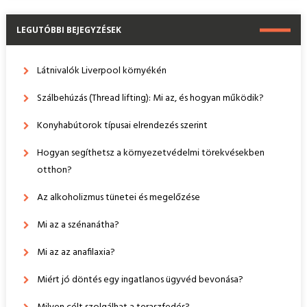
LEGUTÓBBI BEJEGYZÉSEK
Látnivalók Liverpool környékén
Szálbehúzás (Thread lifting): Mi az, és hogyan működik?
Konyhabútorok típusai elrendezés szerint
Hogyan segíthetsz a környezetvédelmi törekvésekben
otthon?
Az alkoholizmus tünetei és megelőzése
Mi az a szénanátha?
Mi az az anafilaxia?
Miért jó döntés egy ingatlanos ügyvéd bevonása?