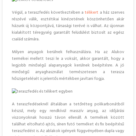
Végül, a teraszfedés következtében a
télikert
a ház szerves
részévé válik, esztétikai kinézetének köszönhetően akár
házunk új központjává, társasági terévé is válhat. Az újonnan
kialakított téregység garantált felüdülést biztosít az egész
család számára.
Milyen anyagok kerülnek felhasználásra. Ha az Alukov
termékei mellett teszi le a voksát, akkor garantált, hogy a
legjobb minőségű alapanyagok kerülnek beépítésre. A jó
minőségű anyaghasználat természetesen a terasza
hőszigetelését is jelentős mértékben javítani fogja.
A teraszfedéseknél általában a tetőréteg polikarbonátból
készül, mely egy rendkívül masszív anyag, az időjárási
viszonyoknak hosszú távon ellenáll. A termékek között
találhat eltolható ajtós, sínen futó terméket és fix beépítésű
teraszfedést is. Az ablakok igények függvényében dupla vagy