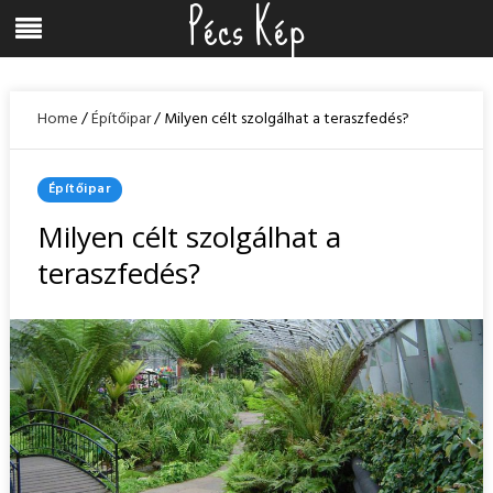
Pécs Kép
Skip
Menu
to
content
Home
/
Építőipar
/
Milyen célt szolgálhat a teraszfedés?
Posted
Építőipar
In
Milyen célt szolgálhat a
teraszfedés?