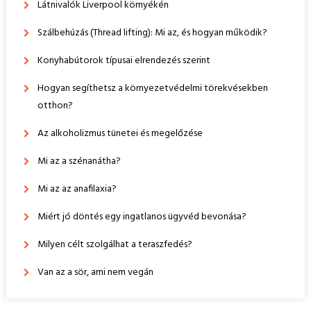
Látnivalók Liverpool környékén
Szálbehúzás (Thread lifting): Mi az, és hogyan működik?
Konyhabútorok típusai elrendezés szerint
Hogyan segíthetsz a környezetvédelmi törekvésekben
otthon?
Az alkoholizmus tünetei és megelőzése
Mi az a szénanátha?
Mi az az anafilaxia?
Miért jó döntés egy ingatlanos ügyvéd bevonása?
Milyen célt szolgálhat a teraszfedés?
Van az a sör, ami nem vegán