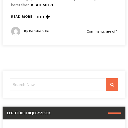
keretében.
READ MORE
ABOUT
READ MORE
ÚJ
UNIÓS
Posted
By
Pecskep.hu
Comments are off
PÁLYÁZAT
Posted
KKV-
On
KNAK
Search
Search
for:
LEGUTÓBBI BEJEGYZÉSEK