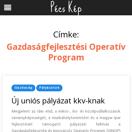
Pécs Kép
Skip
Menu
to
content
Címke:
Gazdaságfejlesztési Operatív
Program
Posted
Gazdaság
Pályázatok
In
Új uniós pályázat kkv-knak
Megjelent az idei első, a mikro-, kis- és középvállalkozások
versenyképességét, a munkahelyteremtést és a magyar ipar
fejlesztését támogató pályázati felhívás a
Gazdaságfejlesztési és Innovációs Operatív Program (GINOP)