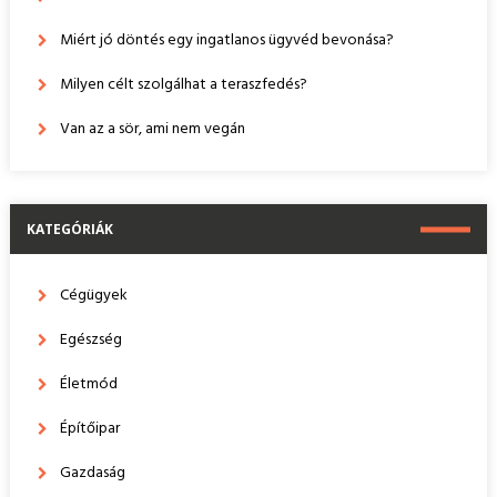
Miért jó döntés egy ingatlanos ügyvéd bevonása?
Milyen célt szolgálhat a teraszfedés?
Van az a sör, ami nem vegán
KATEGÓRIÁK
Cégügyek
Egészség
Életmód
Építőipar
Gazdaság