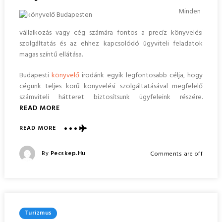
Minden
vállalkozás vagy cég számára fontos a precíz könyvelési
szolgáltatás és az ehhez kapcsolódó ügyviteli feladatok
magas színtű ellátása.
Budapesti
könyvelő
irodánk egyik legfontosabb célja, hogy
cégünk teljes körű könyvelési szolgáltatásával megfelelő
számviteli hátteret biztosítsunk ügyfeleink részére.
READ MORE
ABOUT
READ MORE
KÖNYVELÉS
BUDAPESTEN:
Posted
By
Pecskep.hu
Comments are off
KÖLTSÉGMEGTAKARÍTÁS
Posted
ÉS
On
FOLYAMATOS
RENDELKEZÉSRE
ÁLLÁS
Posted
Turizmus