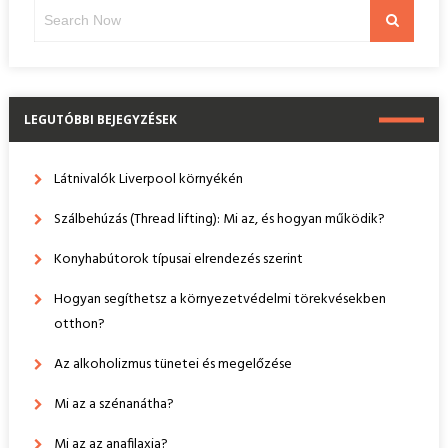
Search
Search
for:
LEGUTÓBBI BEJEGYZÉSEK
Látnivalók Liverpool környékén
Szálbehúzás (Thread lifting): Mi az, és hogyan működik?
Konyhabútorok típusai elrendezés szerint
Hogyan segíthetsz a környezetvédelmi törekvésekben
otthon?
Az alkoholizmus tünetei és megelőzése
Mi az a szénanátha?
Mi az az anafilaxia?