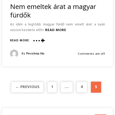
In
Nem emeltek árat a magyar
fürdők
Az idén a legtöbb magyar fürdő nem emelt árat a nyári
szezon kezdete előtt.
READ MORE
ABOUT
READ MORE
NEM
EMELTEK
Posted
By
Pecskep.hu
Comments are off
ÁRAT
Posted
A
On
MAGYAR
FÜRDŐK
← PREVIOUS
1
…
4
5