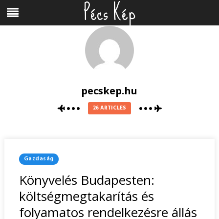
Pécs Kép
Skip
Menu
to
content
pecskep.hu
26 ARTICLES
Posted
Gazdaság
In
Könyvelés Budapesten:
költségmegtakarítás és
folyamatos rendelkezésre állás