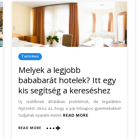
Posted
Turizmus
In
Melyek a legjobb
bababarát hotelek? Itt egy
kis segítség a kereséshez
Új szülőknek általában problémát, de legalábbis
fejtörést okoz az, hogy a pár hónapos gyermekükkel
tudjanak nyaralni menni.
READ MORE
ABOUT
READ MORE
MELYEK