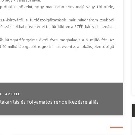
lő jegy kiválasztásával.
 próbálják növelni, hogy magasabb színvonalú vagy többféle,
ÉP-kártyáról a fürdőszolgáltatások már mindhárom zsebből
20 százalékkal növekedett a fürdőkben a SZÉP-kártya használat
k látogatóforgalma évről-évre meghaladja a 9 millió főt. Az
10 millió látogatót regisztrálnak évente, a lokális jelentőségű
XT ARTICLE
karítás és folyamatos rendelkezésre állás