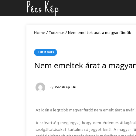
Pécs Kép
Skip
to
content
Home
/
Turizmus
/
Nem emeltek árat a magyar fürdők
Posted
Turizmus
In
Nem emeltek árat a magyar
Posted
By
Pecskep.hu
Posted
On
Az idén a legtöbb magyar fürdő nem emelt árat a nyári
A szövetség megjegyzi, hogy nem érdemes átlagárakr
szolgáltatásokat tartalmazó jegyet kínál. A magyar