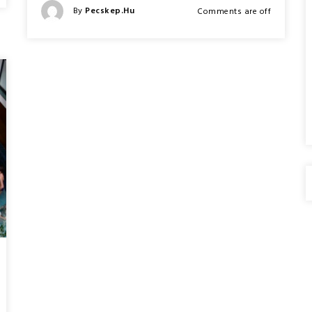
A
Posted
By
Pecskep.hu
Comments are off
LEGJOBB
Posted
BABABARÁT
On
HOTELEK?
ITT
EGY
KIS
SEGÍTSÉG
A
KERESÉSHEZ