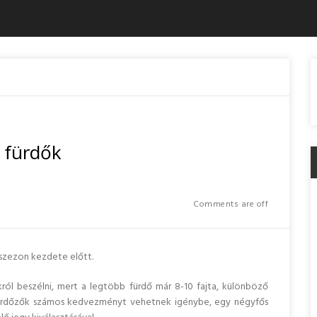
 fürdők
Comments are off
 szezon kezdete előtt.
ól beszélni, mert a legtöbb fürdő már 8-10 fajta, különböző
 fürdőzők számos kedvezményt vehetnek igénybe, egy négyfős