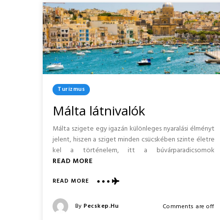
Posted
Turizmus
In
Málta látnivalók
Málta szigete egy igazán különleges nyaralási élményt
jelent, hiszen a sziget minden csücskében szinte életre
kel a történelem, itt a búvárparadicsomok
READ MORE
ABOUT
READ MORE
MÁLTA
LÁTNIVALÓK
Posted
By
Pecskep.hu
Comments are off
Posted