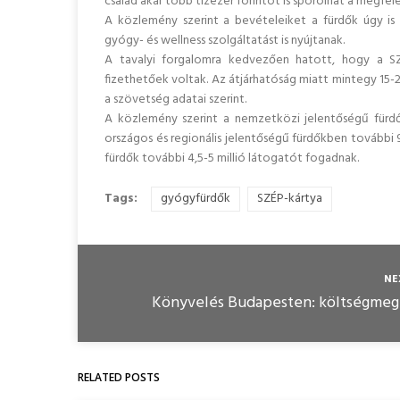
család akár több tízezer forintot is spórolhat a megfele
A közlemény szerint a bevételeiket a fürdők úgy is
gyógy- és wellness szolgáltatást is nyújtanak.
A tavalyi forgalomra kedvezően hatott, hogy a SZ
fizethetőek voltak. Az átjárhatóság miatt mintegy 15-
a szövetség adatai szerint.
A közlemény szerint a nemzetközi jelentőségű fürdő
országos és regionális jelentőségű fürdőkben további 9-
fürdők további 4,5-5 millió látogatót fogadnak.
Tags:
gyógyfürdők
SZÉP-kártya
NE
Könyvelés Budapesten: költségmegta
RELATED POSTS