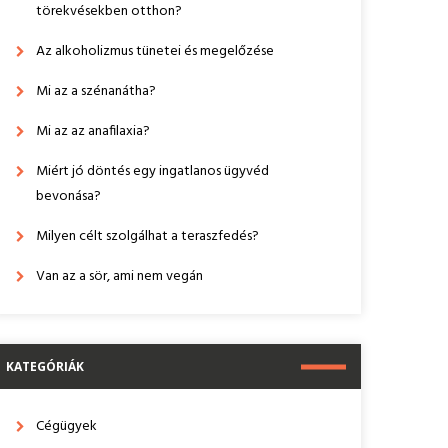
törekvésekben otthon?
Az alkoholizmus tünetei és megelőzése
Mi az a szénanátha?
Mi az az anafilaxia?
Miért jó döntés egy ingatlanos ügyvéd
bevonása?
Milyen célt szolgálhat a teraszfedés?
Van az a sör, ami nem vegán
KATEGÓRIÁK
Cégügyek